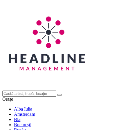
Orașe
Alba Iulia
Amsterdam
Blaj
București
Buzău