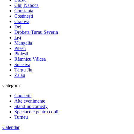
Cluj-Napoca
Constanța
Costinești
Craiova
Dej
Drobeta-Turnu Severin
Iași
Mangalia
Pitești
Ploiești
Râmnicu Vâlcea
Suceava
Târgu Jiu
Zalău
Categorii
Concerte
Alte evenimente
Stand-up comedy
Spectacole pentru copii
Turneu
Calendar