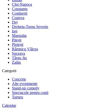
Cluj-Napoca
Constanța
Costinești
Craiova
Dej
Drobeta-Turnu Severin
Iași
Mangalia
Pitești
Ploiești
Râmnicu Vâlcea
Suceava
Târgu Jiu
Zalău
Categorii
Concerte
Alte evenimente
Stand-up comedy
Spectacole pentru copii
Turneu
Calendar