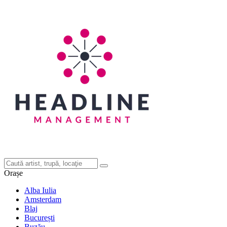
Orașe
Alba Iulia
Amsterdam
Blaj
București
Buzău