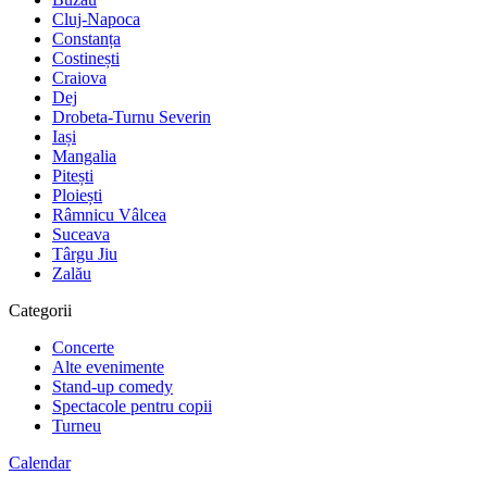
Cluj-Napoca
Constanța
Costinești
Craiova
Dej
Drobeta-Turnu Severin
Iași
Mangalia
Pitești
Ploiești
Râmnicu Vâlcea
Suceava
Târgu Jiu
Zalău
Categorii
Concerte
Alte evenimente
Stand-up comedy
Spectacole pentru copii
Turneu
Calendar