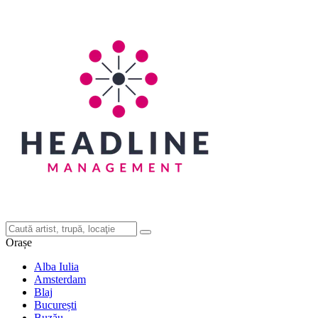
Orașe
Alba Iulia
Amsterdam
Blaj
București
Buzău